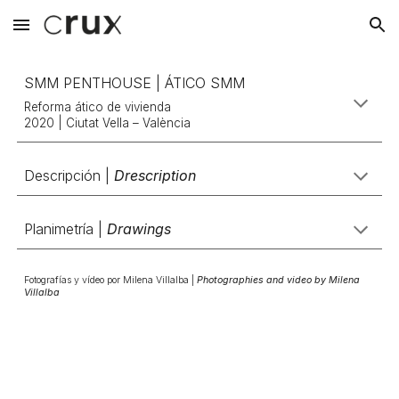
Skip to main content
Skip to navigation
SMM PENTHOUSE | ÁTICO SMM
Reforma ático de vivienda
2020
| Ciutat Vella – València
Descripción |
Drescription
Planimetría |
Drawings
Fotografías y vídeo por Milena Villalba |
Photographies and video by Milena
Villalba